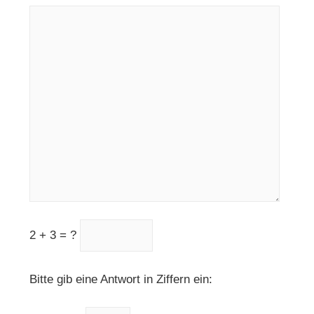
2 + 3 = ?
Please leave this field empty.
Bitte gib eine Antwort in Ziffern ein: