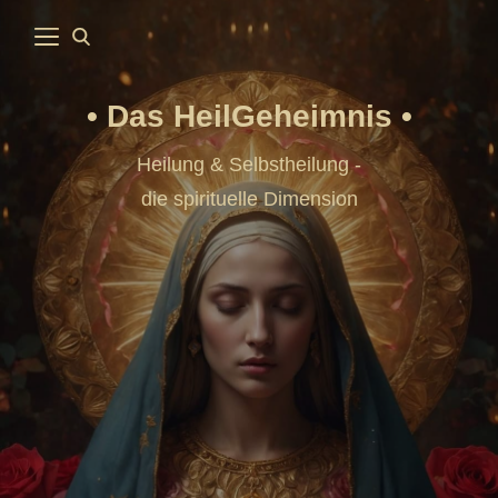
Das HeilGeheimnis
Heilung & Selbstheilung -
die spirituelle Dimension