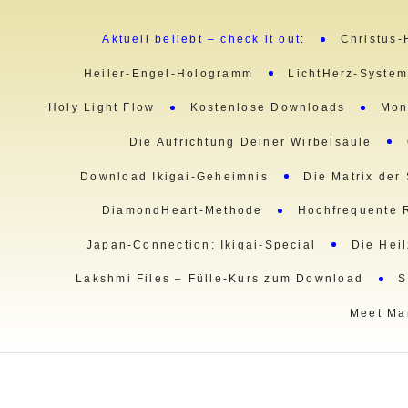
Aktuell beliebt – check it out:
Christus-
Heiler-Engel-Hologramm
LichtHerz-Syste
Holy Light Flow
Kostenlose Downloads
Mon
Die Aufrichtung Deiner Wirbelsäule
Download Ikigai-Geheimnis
Die Matrix der
DiamondHeart-Methode
Hochfrequente 
Japan-Connection: Ikigai-Special
Die Hei
Lakshmi Files – Fülle-Kurs zum Download
S
Meet Ma