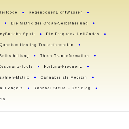
Heilcode
RegenbogenLichtWasser
m
Die Matrix der Organ-Selbstheilung
eyBuddha-Spirit
Die Frequenz-HeilCodes
Quantum Healing Tranceformation
 Selbstheilung
Theta Tranceformation
Resonanz-Tools
Fortuna-Frequenz
lzahlen-Matrix
Cannabis als Medizin
oul Angels
Raphael Stella – Der Blog
ria